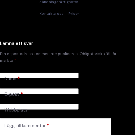
sändningsrättigheter.
Kontakta oss
·
Priser
Lämna ett svar
Din e-postadress kommer inte publiceras.
Obligatoriska fält är
märkta
*
Namn
*
E-post
*
Webbplats
Lägg till kommentar
*