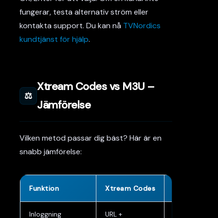
fungerar, testa alternativ ström eller
kontakta support. Du kan nå
TVNordics
kundtjänst för hjälp
.
Xtream Codes vs M3U –
⚖️
Jämförelse
Vilken metod passar dig bäst? Här är en
snabb jämförelse:
Funktion
Xtream Codes
M3U Playlist
Inloggning
URL +
En M3U-URL