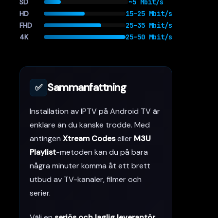
SD
~5 Mbit/s
HD
15–25 Mbit/s
FHD
25–35 Mbit/s
4K
25–50 Mbit/s
Sammanfattning
✅
Installation av IPTV på Android TV är
enklare än du kanske trodde. Med
antingen
Xtream Codes
eller
M3U
Playlist
-metoden kan du på bara
några minuter komma åt ett brett
utbud av TV-kanaler, filmer och
serier.
Välj en
seriös och laglig leverantör