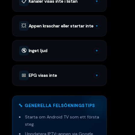
📋
Kanaler visas inte i listan
▾
💥
Appen kraschar eller startar inte
▾
🔇
Inget ljud
▾
📅
EPG visas inte
▾
🔧 GENERELLA FELSÖKNINGSTIPS
Starta om Android TV som ett första
steg.
Uppdatera IPTV-appen via Google