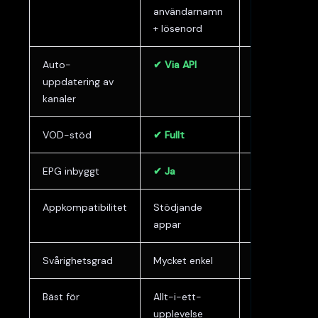
användarnamn
+ lösenord
Auto-
✔ Via API
✘
uppdatering av
Manuell/sche
kanaler
VOD-stöd
✔ Fullt
Begränsat
EPG inbyggt
✔ Ja
Kräver separa
Appkompatibilitet
Stödjande
✔ Universell
appar
Svårighetsgrad
Mycket enkel
Enkel
Bäst för
Allt-i-ett-
Flexibilitet
upplevelse